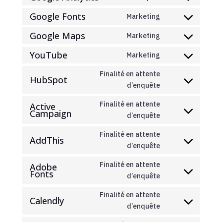
Consent
service
to
Google Fonts
Marketing
wordpress
Consent
service
to
Google Maps
Marketing
google-
Consent
service
analytics
to
YouTube
Marketing
google-
Consent
service
fonts
to
Finalité en attente
google-
HubSpot
service
Consent
d’enquête
maps
youtube
to
Finalité en attente
Active
service
Campaign
Consent
d’enquête
hubspot
to
Finalité en attente
service
AddThis
Consent
d’enquête
active-
to
campaign
Finalité en attente
Adobe
service
Fonts
Consent
d’enquête
addthis
to
Finalité en attente
service
Calendly
Consent
d’enquête
adobe-
to
fonts