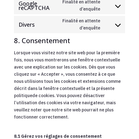
Finalité en attente
Google
service
reCAPTCHA
Consent
d’enquête
calendly
to
Finalité en attente
service
Divers
Consent
d’enquête
google-
to
recaptcha
8. Consentement
service
divers
Lorsque vous visitez notre site web pour la première
fois, nous vous montrerons une fenêtre contextuelle
avec une explication sur les cookies. Dès que vous
cliquez sur « Accepter », vous consentez à ce que
nous utilisions tous les cookies et extensions comme
décrit dans la fenêtre contextuelle et la présente
politiquede cookies. Vous pouvez désactiver
l’utilisation des cookies via votre navigateur, mais
veuillez noter que notre site web pourrait ne plus
fonctionner correctement.
8.1 Gérez vos réglages de consentement